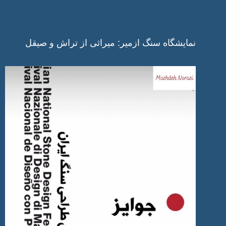
نمایشگاه سنگ ازمیر: میراثی از تراش و صیقل