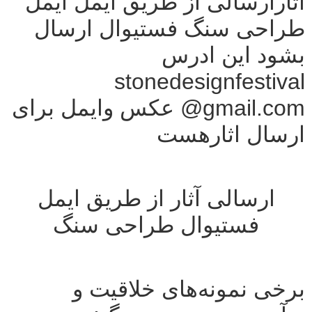
اثارارسالی از طریق ایمل ایمل
طراحی سنگ فستیوال ارسال
بشود این ادرس
stonedesignfestival
@gmail.com عکس وایمل برای
ارسال اثارهست
ارسالی آثار از طریق ایمل
فستیوال طراحی سنگ
برخی نمونه‌های خلاقیت و